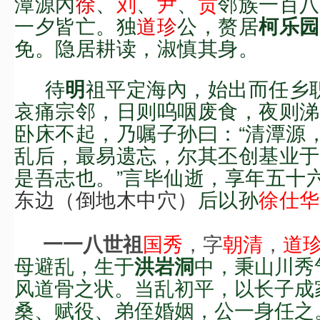
潭源內
徐
、
刘
、
尹
、
贡
邻族一百八
一夕皆亡。
独
道珍
公，赘居
柯乐
园
免
。隐居耕读，淑慎其身。
待
祖平定海內，始出而任乡
明
哀痛宗邻，日则呜咽废食，夜则涕
卧床不起
，
乃嘱子
孙曰：“
清潭源
乱后，最易遗忘，尔其丕创基业于
是吾志也。
”
言毕仙逝，
享年五十
东边（
倒地木中穴）
后以孙
徐
仕华
国秀
，字
朝清
，
道
一一八世祖
母避乱，生于
中，秉山川秀
洪岩洞
风道骨之状。当乱初平，以
长
子成
桑、赋役、弟侄婚姻，公一身任之