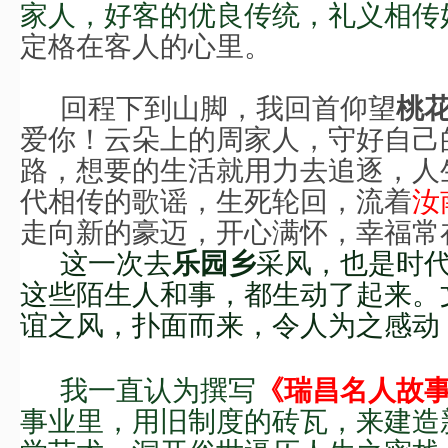
家人，
好客的优良传统，礼义相传
定格在客人的心里。
回程下到山脚，我回首仰望
桃
爱你！云朵上的周家人，守好自己
路，想要的生活就用力去追逐，人
代相传的歌谣，生死轮回，流着
汝
走向新的豪迈，开心满怀，幸福常
这一次去
采风，也是时
乐园乡
这些陌生人和事，都生动了起来。
谊之风，扑面而来，令人为之感动
我一直认为撰写
《瑞昌名人故
事业里，用旧制度的砖瓦，来建造