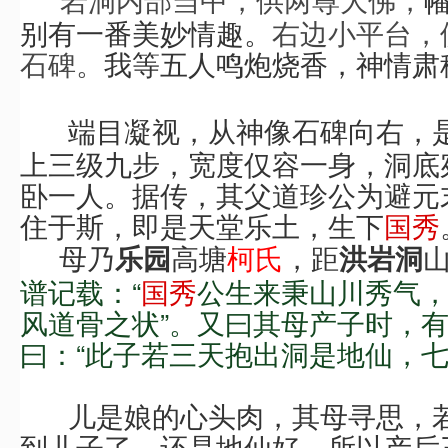
别有一番美妙情趣
。
右边小平台，
石碑。
等五人鸣炮烧香，
我
神情肃
目凝视，
石碑向右，
端
从神像
上三级九步，宽度仅容一身，洞底
卧一人。据传，
其父道珍公为
避元
住于斯，即是天堂乐土，生下
国秀
母乃
高塘
柯氏
，距
乐园
洪岩洞
谱
记
载：“
国秀
公生来秉山川秀气
风道骨之状”
。
又
曰
其母产子
时，
曰：
“
此子若
三天
抱
出洞
是
地仙，
儿是娘的心头肉，
其母寻思，
到儿子了，还是地仙好，所以产后