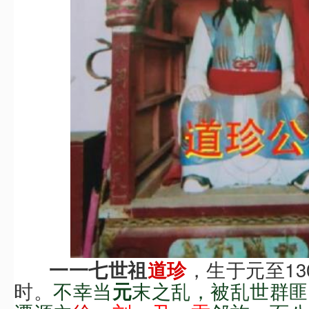
，
生于元至13
一一七世祖
道珍
时。
不幸当
末之乱，被
乱世群
匪
元