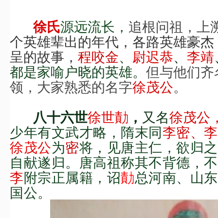
源远流长，
追根问祖，上
徐
氏
个英雄辈出的年代，各路英雄豪杰
呈的故事，
程咬金
、
尉迟恭
、
李靖
都是家喻户晓的英雄。
但与他们齐
领，大家熟悉的名字
徐茂公
。
徐世勣
又名
徐茂公
八十
六
世
，
少年有文武才略，
隋
末同
李密、李
徐茂公
为
密
将，
见唐主仁，欲归之
自献遂归。唐高祖称其不背德，不
李
附宗正属籍，诏
勣
总河南、山东
国公。