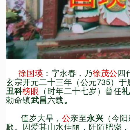
徐
国瑛
：
字永春，
乃
徐茂公
四
玄宗开元二十三年（公元735）于
榜眼
（时年二十七岁）曾任
丑科
礼
勅命镇
六载
武昌
。
值岁大旱，
公
亲至
（
今阳
永兴
歉。
因爱其山水佳丽，阡陌
肥
饶，