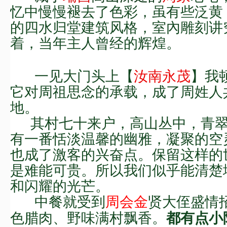
忆中慢慢褪去了色彩，虽有些泛黄
的四水归堂建筑风格，室內雕刻讲
着，当年
主人曾经
的辉煌。
一见大门头上【
汝南永茂
】
我
它对周祖思念的承载，成了周姓人
地。
其村七十来户，高山丛中，青
有一番恬淡温馨的
幽雅，
凝聚的空
也成了激
客的兴奋点。
保留这样的
是难能可贵。
所以我们似乎能清楚
和闪耀的光芒。
中餐就受到
周
会
金
贤大侄盛情
色腊肉、野味满村飘香
。
都有点小