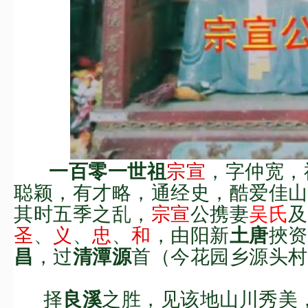
宗宣
，
字仲宽，
一百零一世祖
聪颖，有才略，通经史，酷爱佳山
其时
五季之乱，
宗宣
公携妻
吴氏
及
圣
、
义
、
忠
、
和
，
由
阳新
挾
资
土唐
，过
首
（今花园乡
源头村
昌
清潭
源
择
之胜，
见该地山川秀美
良溪