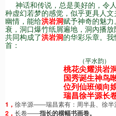
神话和传说，总是美好的，令
种虚幻若梦的感觉，似乎更具人文
幽情，
能给
赋予神奇的魅力
洪岩洞
衰，
洞口爆
竹纸
屑
遍地，
洞內播放
共同构成了
的
华彩乐章。
我
洪岩洞
首：
（
平水
韵
）
桃花尖耀洪岩
国秀诞生神鸟
位列仙班倾向
瑞昌徐半源长
徐半源——瑞昌素有：周半县、徐半
1，
长卷——
2，
指长的横幅书画卷。