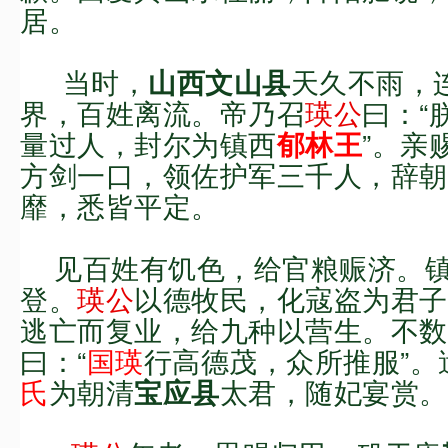
居。
当
时
，
天久不雨，
山西
文山县
界，百姓离
流。
帝乃召
瑛公
曰：“
量过人，封尔为
镇西
”。
亲
郁林王
方剑一口，领佐护军三千人，辞朝
靡，悉皆平定。
见百姓有饥色，给官粮赈济。
登。
瑛公
以德牧民，
化寇盗为君子
逃亡而复业，给九种以营生。不数
曰：“
国瑛
行高德茂，
众所推服
”。
氏
为朝清
太君，随妃宴赏。
宝应县