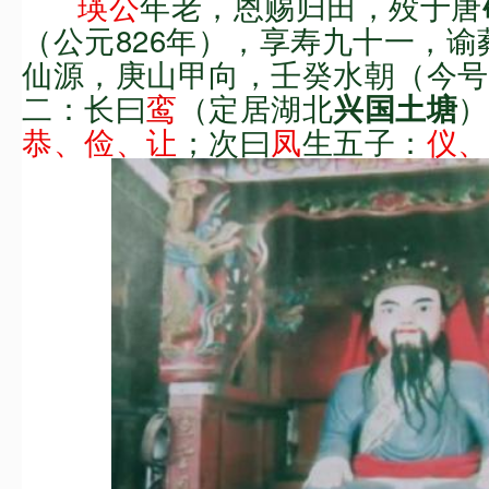
瑛公
年老，恩赐归田，
殁于唐
（公元826年
），
享寿九十一，谕
仙源，庚山甲向，壬癸水朝（今号
二：长曰
鸾
（
定居
湖
北
）
兴国土塘
恭、俭、让
；
次曰
凤
生五子：
仪、