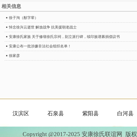
相关信息
徐子洵（猷字辈）
悼念徐兴云逝世 解放战争 抗美援朝老战士
安康徐氏家族 关于修缮徐氏宗祠，刻立派行碑，续印族谱募捐倡议书
安康公布一批涉嫌非法社会组织名单！
徐家彦
汉滨区
石泉县
紫阳县
白河县
Copyright @2017-2025 安康徐氏联谊