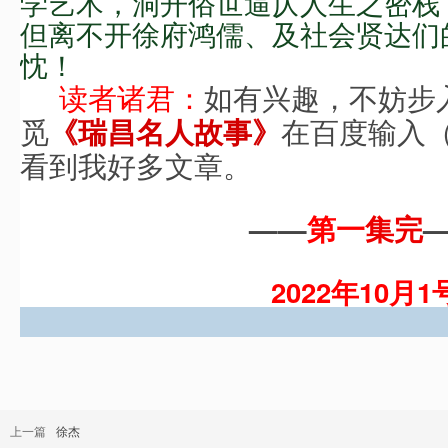
学艺
术
，洞开俗世逼仄人生之密栈
但离不开徐府鸿儒、及社会贤达们
忱！
读
者诸君：
如有兴趣，不妨步入
觅
在百度输入
《瑞昌名人故事》
看到我好多文章。
——
第一
集完
2022年10
月1
上一篇
徐杰