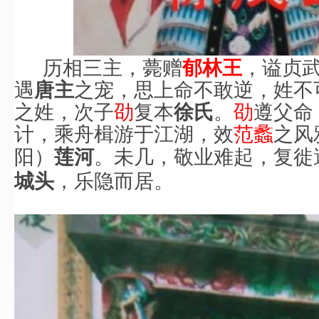
历相三主，薨赠
，谥贞
郁林王
遇
之宠，思上命不敢逆，姓不
唐主
之姓，次子
劭
复本
。
劭
遵父命
徐氏
计，乘舟楫游于江湖，效
范蠡
之风
阳
）
。
未几，敬业难起，复徙
莲河
，乐隐而居。
城头