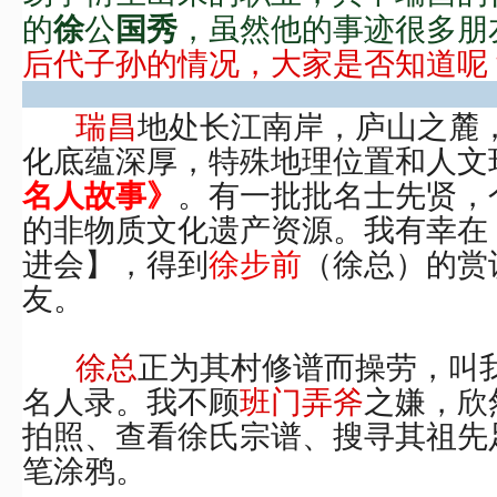
公
的
徐
国秀
，虽然他的事迹很多朋
后代子孙的情况，大家是否知道呢
瑞昌
地处长江南岸，庐山之麓
化底蕴深厚，特
殊地理位置和人文
。
有
一批批名士先贤，
名人故事》
的非物质文化遗产资源。我有幸在
进会
】
，得到
徐步前
（徐总
）
的赏
友。
徐总
正为其村修谱而操劳，叫
名人录。我不顾
班门弄斧
之嫌，欣
拍照、查看徐氏宗谱、搜寻其祖先
笔涂鸦。