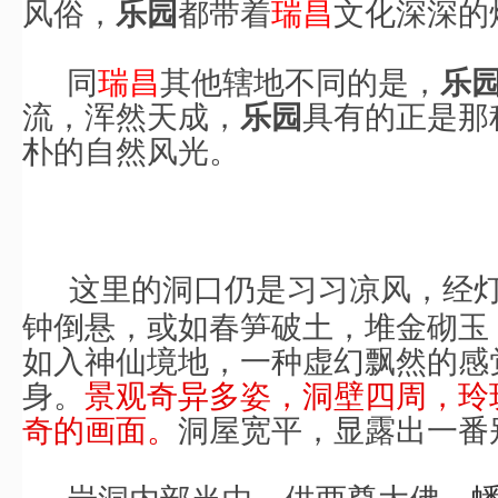
风俗，
都带着
瑞昌
文化深深的
乐
园
同
瑞昌
其他辖地不同的是，
乐
流，浑然天成，
具有的正是那
乐
园
朴的自然风光。
这里的
洞
口仍是习习凉风，经
钟倒悬，或如春笋破土，堆金砌玉
如入神仙境地，一种虚幻飘然的感
身。
景观奇异多姿，洞壁四周，玲
奇的画面。
洞屋宽平，显露出一番
岩洞内部当中，供两尊大佛，