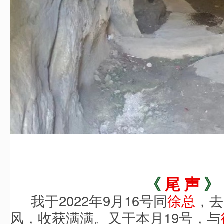
《
尾
声
》
我于2022年9月16号同
徐总
，去
风，收获满满。又于本月19号，与