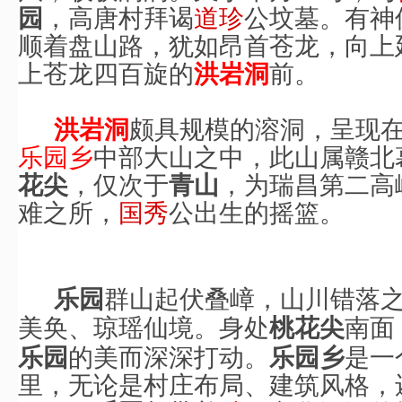
，高唐村拜谒
道珍
公坟墓。有神
园
顺着盘山路，犹如昂首苍龙，向上
上苍龙四百旋的
前。
洪岩洞
颇具规模的溶洞，呈现
洪岩洞
乐园乡
中部大山之中，此山属赣北
，仅次于
，为瑞昌第二高
花尖
青山
难之所，
国秀
公出生的摇篮。
群山起伏叠嶂，山川错落
乐园
美奂、琼瑶仙境。身处
南面
桃
花尖
的美而深深打动。
是一
乐园
乐园乡
里，无论是村庄布局、建筑风格，