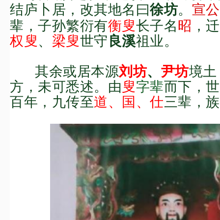
结庐卜居，
改其地名曰
。
宣公
徐坊
辈，子孙繁衍有
衡叟
长子名
昭
，
迁
权叟
、
梁叟
世守
祖业。
良溪
其余或居本源
境土
刘坊
、
尹坊
方，未可悉述。
由
叟
字辈
而下，世
百年，九传至
道、国、仕
三
辈
，族