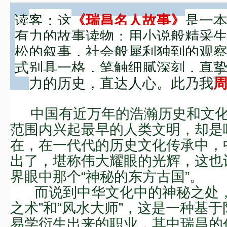
读
客：这
是一
《瑞昌名人故事
》
有力的故事
读
物；用小说般精采
松的叙事，社会般犀利独到的观
式别具一格，笔触细腻深刻，真
力的历史，
直达人心。此乃我
中国有
近
万
年的浩瀚历史和文
范围内兴起最早的人类文明，却是
在，在一代代的历史文化传承中，
出了，堪称伟大耀眼的光辉，这也
界眼中那个“神秘的东方古国”。
而说到中华文化中的神秘之处
之术”和“风水大师”，这是一种基
易学衍生出来的职业，
其中瑞昌的