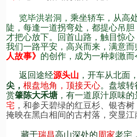
览毕洪岩洞，
乘坐轿车，从高
陡，
每逢一道拐弯处，
都
提心吊胆
才把心放下。回首山路，
触目
惊心
我们一路平安，高兴而来，满意而
的创作，成为一种刺激而
人故事
》
返回途经
，开车
从
北面
源头山
根盘地角，顶接天心
。
盘坡转
尖，
赏
，有一道原汁原味的
肇陈大禾塘
宅
，和参天碧绿的红豆杉、银杏树
掩映在黑白相间的古村落，突显江
藏于
瑞昌
高山深处的
周
家
老宅