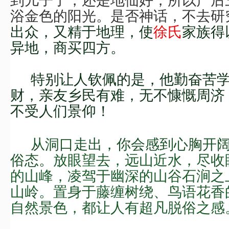
浴
金色的阳光。
是否神话，不去研
出众，又精于地理，
使
徐氏
家族得
异地，商买四方
。
特别让人钦佩的是，他勤奋苦
财，亲友乡民有难，无不慷慨周济
不受人们景仰！
从
洞口
走出，你会感到心胸开
俗态。
放眼望去，远山近水，尽收
的山峰，凌驾于幽深的山谷石涧之
山岭。置身于藤缠树绕、鸟语花香
自然景色，都让人有
超凡脱俗
之
感