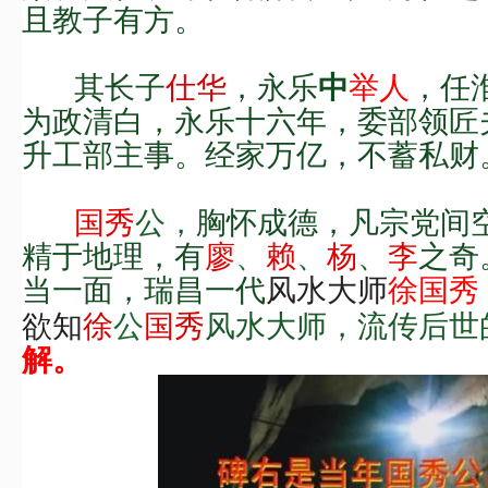
且
教子有方
。
其
长子
仕华
，永乐
举人
，任
中
为政清白，永乐十六年，委部领匠
升工部主事。
经家万亿，不蓄私财
国秀
公，
胸怀成德，
凡宗党间
精于地理，有
廖
、
赖
、
杨
、
李
之奇
当一面，瑞昌一代
国秀
风水大师
徐
欲知
徐
公
国秀
风水
大师，
流传后世
解。