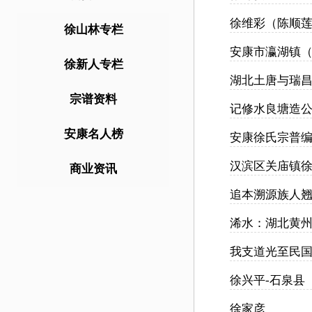
徐维彩（陈顺
徐山林专栏
安康市瀛湖镇
徐新人专栏
湖北土唐与瑞
宗谱资料
记修水良塘造
安康名人榜
安康徐氏宗普编
汉滨区关庙镇徐
商业资讯
追本溯源族人
浠水：湖北黄州
我支道光至民
徐兴平-石泉县
徐家彦